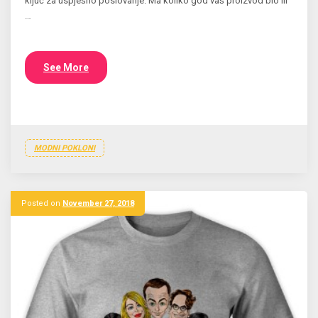
ključ za uspješno poslovanje. Ma koliko god vaš proizvod bio ili
…
See More
MODNI POKLONI
Posted on
November 27, 2018