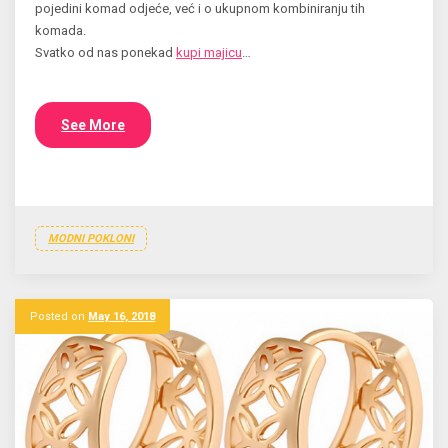
pojedini komad odjeće, već i o ukupnom kombiniranju tih
komada.
Svatko od nas ponekad
kupi majicu
…
See More
MODNI POKLONI
Posted on
May 16, 2018