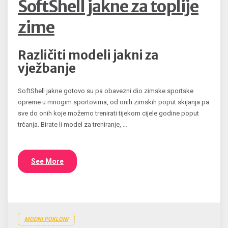
SoftShell jakne za toplije
zime
Različiti modeli jakni za
vježbanje
SoftShell jakne gotovo su pa obavezni dio zimske sportske
opreme u mnogim sportovima, od onih zimskih poput skijanja pa
sve do onih koje možemo trenirati tijekom cijele godine poput
trčanja. Birate li model za treniranje, …
See More
MODNI POKLONI