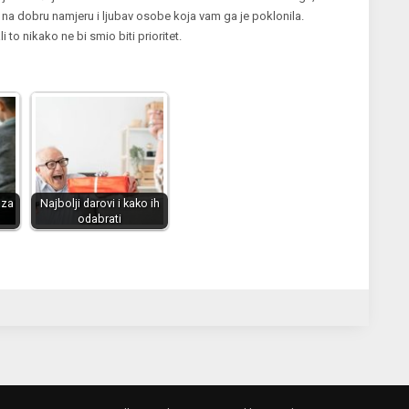
o na dobru namjeru i ljubav osobe koja vam ga je poklonila.
 to nikako ne bi smio biti prioritet.
 za
Najbolji darovi i kako ih
odabrati