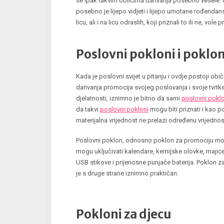
se ipak takvim oblicima darivanja posebno vesele. Uz 
posebno je lijepo vidjeti i lijepo umotane rođenda
licu, ali i na licu odraslih, koji priznali to ili ne, vol
Poslovni pokloni i poklo
Kada je poslovni svijet u pitanju i ovdje postoji ob
darivanja promocija svojeg poslovanja i svoje tvrt
djelatnosti, iznimno je bitno da sami
poslovni poklo
da takvi
poslovni pokloni
mogu biti priznati i kao p
materijalna vrijednost ne prelazi određenu vrijednos
Poslovni poklon, odnosno poklon za promociju može 
mogu uključivati kalendare, kemijske olovke, majice
USB stikove i prijenosne punjače baterija. Poklon z
je s druge strane iznimno praktičan.
Pokloni za djecu