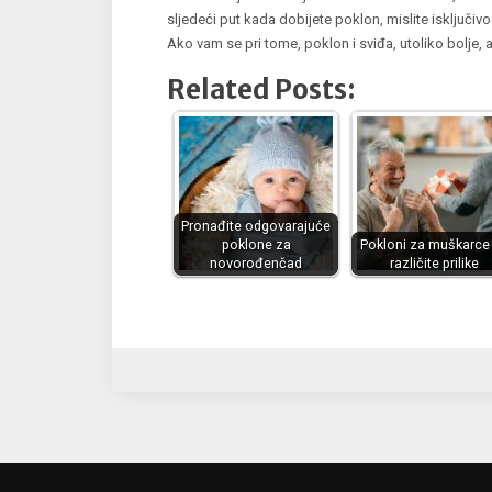
sljedeći put kada dobijete poklon, mislite isključiv
Ako vam se pri tome, poklon i sviđa, utoliko bolje, ali
Related Posts:
Pronađite odgovarajuće
poklone za
Pokloni za muškarce
novorođenčad
različite prilike