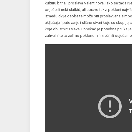
kulturu bitna i proslava Valentinova. Iako se tada r
cvijeće ili neki slatkiš, ali upravo takvi pokloni na
između dvije osobe te može biti proslavljena simbo
uključuju i putovanje i slične stvari koje su skuplje
koje obljetnicu slave. Ponekad je posebna prilika
zahvalni te to želimo poklonom i izreći, ili osjećamo