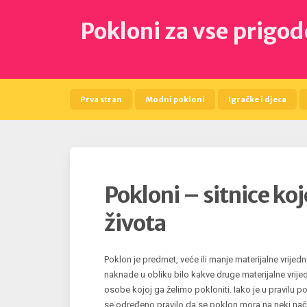
Skip
to
Pokloni za vse prigo
content
Prva stran
Modni pokloni
Igračke i djeca
Pokloni – sitnice koj
života
Poklon je predmet, veće ili manje materijalne vrijed
naknade u obliku bilo kakve druge materijalne vrijed
osobe kojoj ga želimo pokloniti. Iako je u pravilu
se određeno pravilo da se poklon mora na neki način 