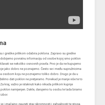
ona
e su i greške prilikom odabira poklona. Zapravo su greške
 dobijemo povratnu informaciju od osobe kojoj smo poklon
državati se nekoliko osnovnih pravila. Prvo je da ne kupujemo
oje jako dobro ne poznajemo. Često se i među supružnicima
 sa osobom koju ne poznajemo toliko dobro. Drugo je da u
 želimo dati poklon ne pretjeramo. Ponekad je manje više te to
Za kraj, važno je istaknuti kako nikada prilikom kupnje
poklon namijenjen. Dakle, darujemo tu osobu te tada biramo
 izbor.
je i značajno zauzeti stav skromnosti i zahvalnosti te stoga,