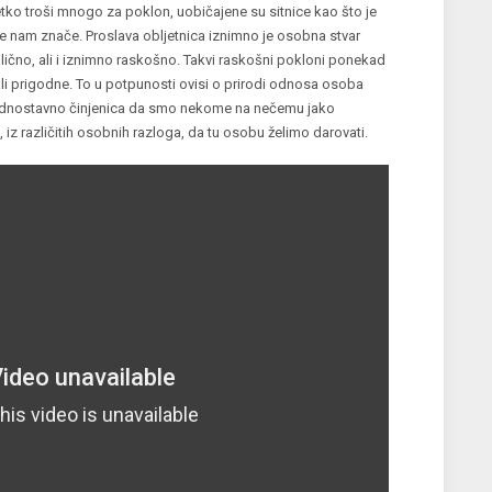
ijetko troši mnogo za poklon, uobičajene su sitnice kao što je
jviše nam znače. Proslava obljetnica iznimno je osobna stvar
lično, ali i iznimno raskošno. Takvi raskošni pokloni ponekad
, ali prigodne. To u potpunosti ovisi o prirodi odnosa osoba
 jednostavno činjenica da smo nekome na nečemu jako
, iz različitih osobnih razloga, da tu osobu želimo darovati.