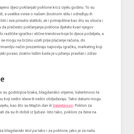
jeno djeci poklanjati poklone kroz cijelu godinu. To su
i, a uvelike ovise o našem životnom stilu i određuju ih
ti i sve prisutni slatkiši, ali i potrepštine kao što su obuća i
a da prečesto poklanjanje poklona djetetu kvari njegov
lo različite igračke i slične trendove koje bi djeca poželjela, a
ji se mogu na brzinu uzeti prije plaćanje računa, do
imamljiv način prezentiraju najnoviju igračku, marketing koji
ski posao znatno težim kada je u pitanju pravilan i zdrav
ke
to su godišnjice braka, blagdansko vrijeme, Valentinovo te
 koji nešto slave ili nešto obilježavaju. Takvi datumi mogu
vijetu, kao što su Majčin dan ili
Valentinovo
. Poklon za
ti da su ih dobili iz ljubavi. Isto tako, pokloni za žene na
a blagdanski stol pa tako i za poklone, jako je za našu