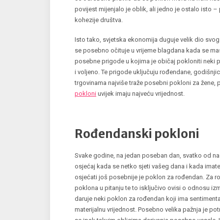
povijest mijenjalo je oblik, ali jedno je ostalo isto
kohezije društva.
Isto tako, svjetska ekonomija duguje velik dio svog
se posebno očituje u vrijeme blagdana kada se ma
posebne prigode u kojima je običaj pokloniti neki p
i voljeno. Te prigode uključuju rođendane, godišnji
trgovinama najviše traže posebni pokloni za žene, 
pokloni
uvijek imaju najveću vrijednost.
Rođendanski pokloni
Svake godine, na jedan poseban dan, svatko od nas 
osjećaj kada se netko sjeti vašeg dana i kada imat
osjećati još posebnije je poklon za rođendan. Za 
poklona u pitanju te to isključivo ovisi o odnosu 
daruje neki poklon za rođendan koji ima sentimentalnu 
materijalnu vrijednost. Posebno velika pažnja je po