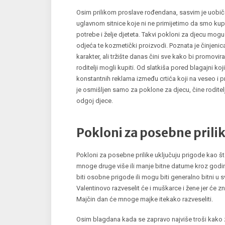
Osim prilikom proslave rođendana, sasvim je uobiča
uglavnom sitnice koje ni ne primijetimo da smo kupil
potrebe i želje djeteta. Takvi pokloni za djecu mogu bi
odjeća te kozmetički proizvodi. Poznata je činjenic
karakter, ali tržište danas čini sve kako bi promovira
roditelji mogli kupiti. Od slatkiša pored blagajni ko
konstantnih reklama između crtića koji na veseo i pr
je osmišljen samo za poklone za djecu, čine roditelj
odgoj djece.
Pokloni za posebne prili
Pokloni za posebne prilike uključuju prigode kao š
mnoge druge više ili manje bitne datume kroz godinu
biti osobne prigode ili mogu biti generalno bitni u s
Valentinovo razveselit će i muškarce i žene jer će zna
Majčin dan će mnoge majke itekako razveseliti.
Osim blagdana kada se zapravo najviše troši kako z