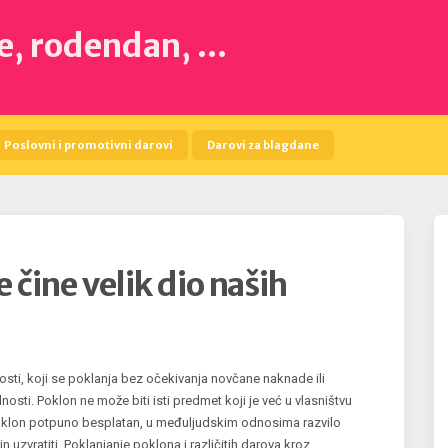
de, rodendan, …
Poslovni i promotivni darovi
Darovi za blagdane
e čine velik dio naših
nosti, koji se poklanja bez očekivanja novčane naknade ili
nosti. Poklon ne može biti isti predmet koji je već u vlasništvu
 poklon potpuno besplatan, u međuljudskim odnosima razvilo
uzvratiti. Poklanjanje poklona i različitih darova kroz