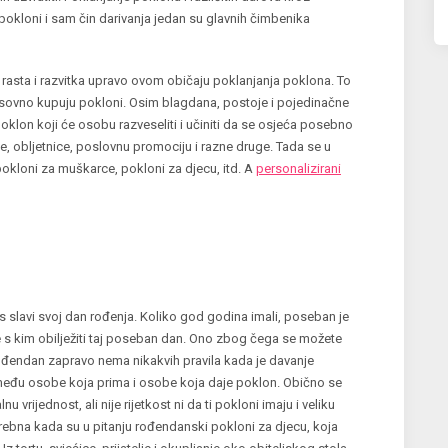
 – pokloni i sam čin darivanja jedan su glavnih čimbenika
 rasta i razvitka upravo ovom običaju poklanjanja poklona. To
sovno kupuju pokloni. Osim blagdana, postoje i pojedinačne
oklon koji će osobu razveseliti i učiniti da se osjeća posebno
ce, obljetnice, poslovnu promociju i razne druge. Tada se u
pokloni za muškarce, pokloni za djecu, itd. A
personalizirani
slavi svoj dan rođenja. Koliko god godina imali, poseban je
e s kim obilježiti taj poseban dan. Ono zbog čega se možete
rođendan zapravo nema nikakvih pravila kada je davanje
između osobe koja prima i osobe koja daje poklon. Obično se
vrijednost, ali nije rijetkost ni da ti pokloni imaju i veliku
trebna kada su u pitanju rođendanski pokloni za djecu, koja