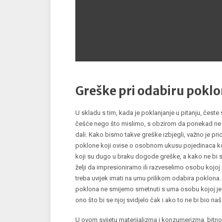
Greške pri odabiru pokl
U skladu s tim, kada je poklanjanje u pitanju, čest
češće nego što mislimo, s obzirom da ponekad ne
dali. Kako bismo takve greške izbjegli, važno je pri
poklone koji ovise o osobnom ukusu pojedinaca k
koji su dugo u braku dogode greške, a kako ne bi
želji da impresioniramo ili razveselimo osobu kojoj
treba uvijek imati na umu prilikom odabira poklona. 
poklona ne smijemo smetnuti s uma osobu kojoj je 
ono što bi se njoj svidjelo čak i ako to ne bi bio naš
U ovom svijetu materijalizma i konzumerizma, bitno 