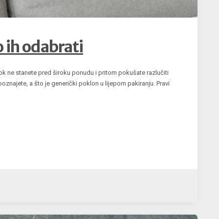
o ih odabrati
ok ne stanete pred široku ponudu i pritom pokušate razlučiti
 poznajete, a što je generički poklon u lijepom pakiranju. Pravi