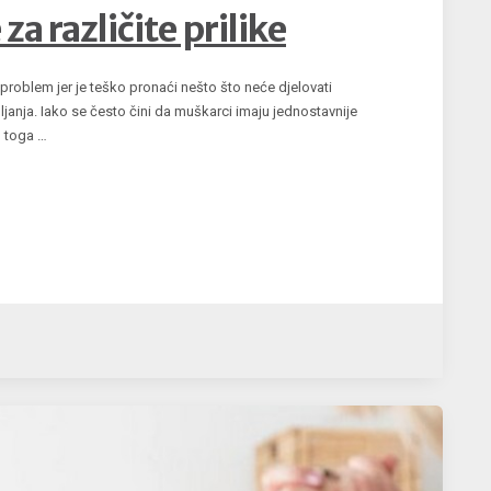
a različite prilike
oblem jer je teško pronaći nešto što neće djelovati
ljanja. Iako se često čini da muškarci imaju jednostavnije
g toga …