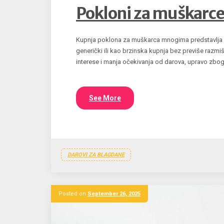
Pokloni za muškarce z
Kupnja poklona za muškarca mnogima predstavlja pr
generički ili kao brzinska kupnja bez previše razmiš
interese i manja očekivanja od darova, upravo zbo
See More
DAROVI ZA BLAGDANE
Posted on
September 26, 2025