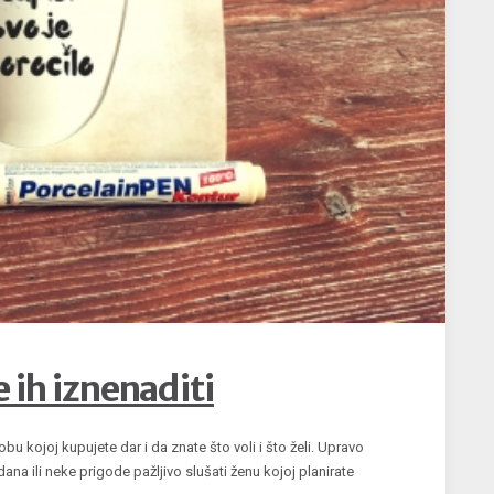
e ih iznenaditi
 kojoj kupujete dar i da znate što voli i što želi. Upravo
na ili neke prigode pažljivo slušati ženu kojoj planirate