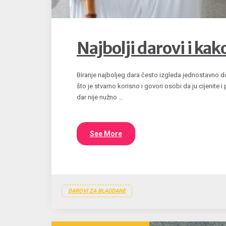
Najbolji darovi i kak
Biranje najboljeg dara često izgleda jednostavno d
što je stvarno korisno i govori osobi da ju cijenite i
dar nije nužno …
See More
DAROVI ZA BLAGDANE