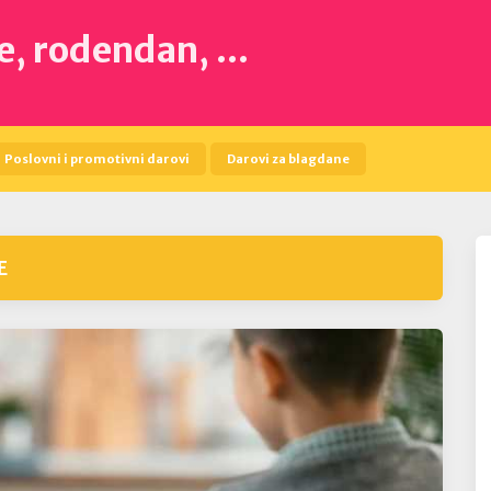
de, rodendan, …
Poslovni i promotivni darovi
Darovi za blagdane
E